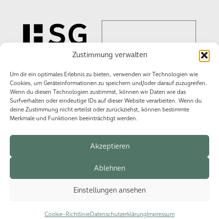
Zustimmung verwalten
Um dir ein optimales Erlebnis zu bieten, verwenden wir Technologien wie
Cookies, um Geräteinformationen zu speichern und/oder darauf zuzugreifen.
Wenn du diesen Technologien zustimmst, können wir Daten wie das
Wir schaffen
Surfverhalten oder eindeutige IDs auf dieser Website verarbeiten. Wenn du
Erlebnisse!
deine Zustimmung nicht erteilst oder zurückziehst, können bestimmte
Merkmale und Funktionen beeinträchtigt werden.
Akzeptieren
Datenschutzerklärung
Impressum
Cookie-Richtlinie (EU)
Ablehnen
Einstellungen ansehen
© 2026 HSG Events.
Cookie-Richtlinie
Datenschutzerklärung
Impressum